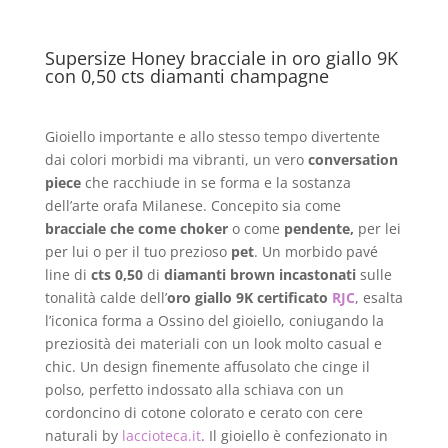
Supersize Honey bracciale in oro giallo 9K
con 0,50 cts diamanti champagne
Gioiello importante e allo stesso tempo divertente
dai colori morbidi ma vibranti, un vero
conversation
piece
che racchiude in se forma e la sostanza
dell’arte orafa Milanese. Concepito sia come
bracciale che come choker
o come
pendente,
per lei
per lui o per il tuo prezioso
pet
. Un morbido pavé
line di
cts 0,50
di
diamanti brown incastonati
sulle
tonalità calde dell’
oro giallo 9K certificato
RJC
, esalta
l’iconica forma a Ossino del gioiello, coniugando la
preziosità dei materiali con un look molto casual e
chic. Un design finemente affusolato che cinge il
polso, perfetto indossato alla schiava con un
cordoncino di cotone colorato e cerato con cere
naturali by
laccioteca.it
. Il gioiello è confezionato in