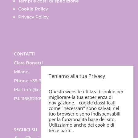
Tempi e costi di spedizione
Cookie Policy
Privacy Policy
CONTATTI
Clara Bonetti
Milano
Teniamo alla tua Privacy
Phone +39 335.83.47.352
Mail
info@ossino.it
Questo website utilizza i cookie per
migliorare la tua esperienza di
P.I. 11656230965
navigazione. I cookie classificati
come "necessari" sono salvati nel
tuo browser e sono indispensabili
per la funzionalità base del sito.
Utilizziamo anche dei cookie di
SEGUICI SU
terze parti...